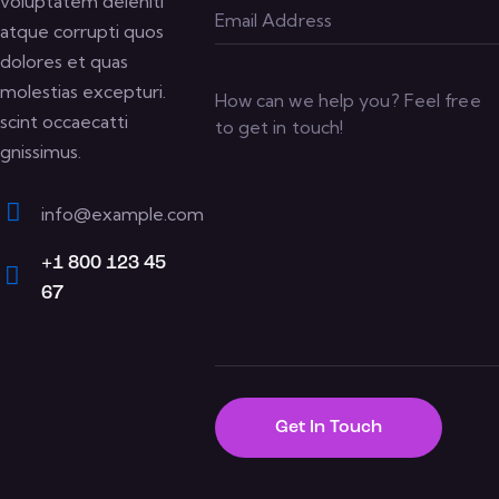
voluptatem deleniti
atque corrupti quos
dolores et quas
molestias excepturi.
scint occaecatti
gnissimus.
info@example.com
E-
+1 800 123 45
m
67
Ph
ail:
on
e: